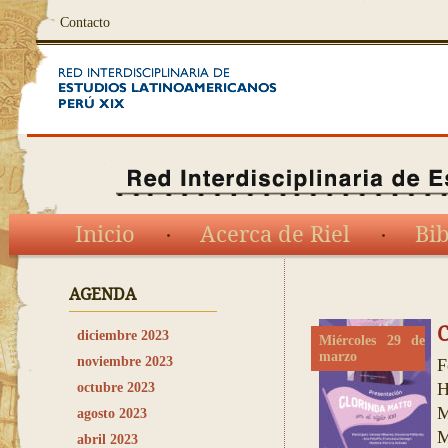
Contacto
Inicio
Acerca de Riel
Bib
AGENDA
C
diciembre 2023
Miércoles 29 de
marzo
noviembre 2023
F
H
octubre 2023
M
agosto 2023
M
abril 2023