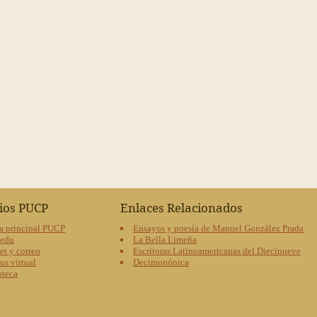
cios PUCP
Enlaces Relacionados
a principal PUCP
Ensayos y poesía de Manuel González Prada
oedu
La Bella Limeña
et y correo
Escritoras Latinoamericanas del Diecinueve
s virtual
Decimonónica
oteca