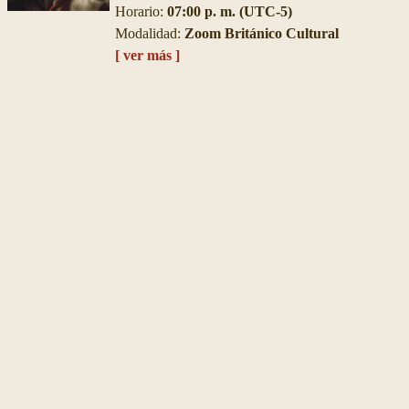
Horario:
07:00 p. m. (UTC-5)
Modalidad:
Zoom Británico Cultural
[ ver más ]