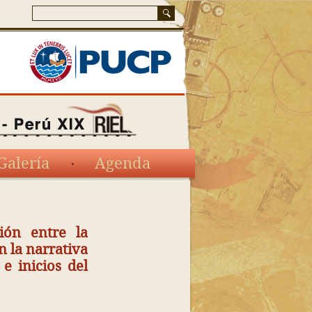
Galería
Agenda
ción entre la
n la narrativa
e inicios del