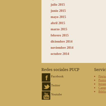
julio 2015
junio 2015
mayo 2015
abril 2015
marzo 2015
febrero 2015
diciembre 2014
noviembre 2014
octubre 2014
Redes sociales PUCP
Servi
Facebook
Págin
Punt
Intran
Twitter
Campu
Bibli
Youtube