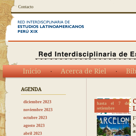
Contacto
Inicio
Acerca de Riel
Bib
AGENDA
diciembre 2023
hasta el 7 de
L
setiembre
noviembre 2023
F
octubre 2023
M
agosto 2023
a
abril 2023