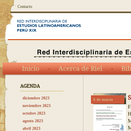
Contacto
Inicio
Acerca de Riel
Bib
AGENDA
S
diciembre 2023
6 de marzo
noviembre 2023
F
H
octubre 2023
M
agosto 2023
M
abril 2023