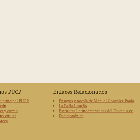
cios PUCP
Enlaces Relacionados
a principal PUCP
Ensayos y poesía de Manuel González Prada
oedu
La Bella Limeña
et y correo
Escritoras Latinoamericanas del Diecinueve
s virtual
Decimonónica
oteca