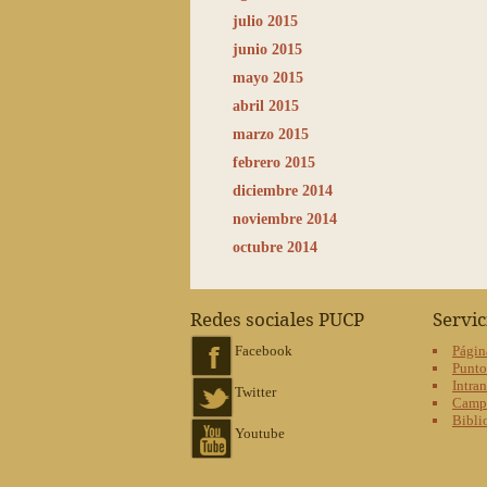
julio 2015
junio 2015
mayo 2015
abril 2015
marzo 2015
febrero 2015
diciembre 2014
noviembre 2014
octubre 2014
Redes sociales PUCP
Servi
Facebook
Págin
Punt
Intran
Twitter
Campu
Bibli
Youtube