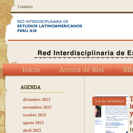
Contacto
Inicio
Acerca de Riel
Bib
AGENDA
T
diciembre 2023
3-4 de setiembre
i
noviembre 2023
y
octubre 2023
F
agosto 2023
H
abril 2023