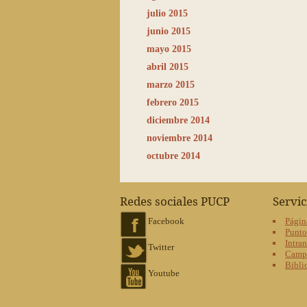
julio 2015
junio 2015
mayo 2015
abril 2015
marzo 2015
febrero 2015
diciembre 2014
noviembre 2014
octubre 2014
Redes sociales PUCP
Servi
Facebook
Págin
Punt
Intran
Twitter
Campu
Bibli
Youtube