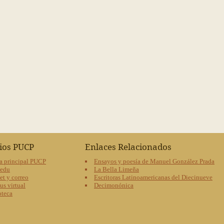
cios PUCP
Enlaces Relacionados
a principal PUCP
Ensayos y poesía de Manuel González Prada
oedu
La Bella Limeña
et y correo
Escritoras Latinoamericanas del Diecinueve
s virtual
Decimonónica
oteca