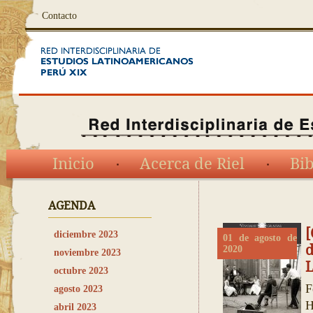
Contacto
Inicio
Acerca de Riel
Bib
AGENDA
[
diciembre 2023
01 de agosto de
d
2020
noviembre 2023
L
octubre 2023
F
agosto 2023
H
abril 2023