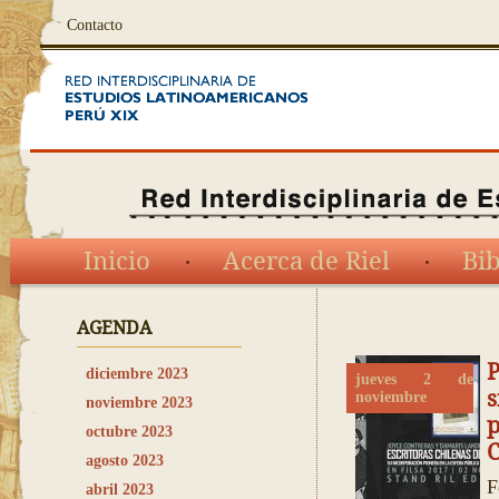
Contacto
Inicio
Acerca de Riel
Bib
AGENDA
P
diciembre 2023
jueves 2 de
s
noviembre
noviembre 2023
octubre 2023
C
agosto 2023
F
abril 2023