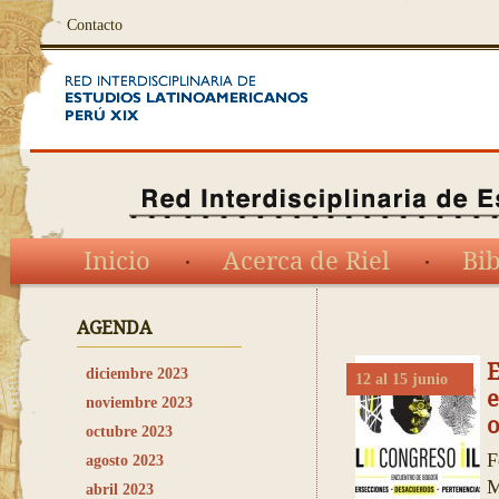
Contacto
Inicio
Acerca de Riel
Bib
AGENDA
E
diciembre 2023
12 al 15 junio
e
noviembre 2023
o
octubre 2023
F
agosto 2023
M
abril 2023