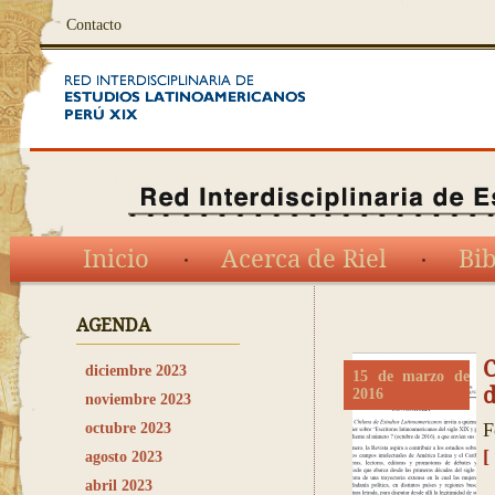
Contacto
Inicio
Acerca de Riel
Bib
AGENDA
C
diciembre 2023
15 de marzo de
d
2016
noviembre 2023
F
octubre 2023
[
agosto 2023
abril 2023