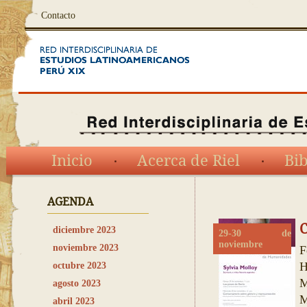
Contacto
Inicio
Acerca de Riel
Bib
AGENDA
C
diciembre 2023
29-30 de
noviembre
noviembre 2023
F
H
octubre 2023
M
agosto 2023
M
abril 2023