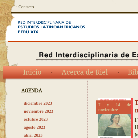
Contacto
Inicio
Acerca de Riel
Bib
AGENDA
T
diciembre 2023
7 y 14 de
noviembre
noviembre 2023
F
octubre 2023
H
agosto 2023
M
abril 2023