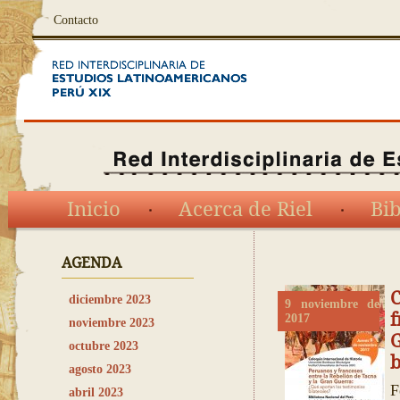
Contacto
Inicio
Acerca de Riel
Bib
AGENDA
C
diciembre 2023
9 noviembre de
f
2017
noviembre 2023
octubre 2023
b
agosto 2023
F
abril 2023