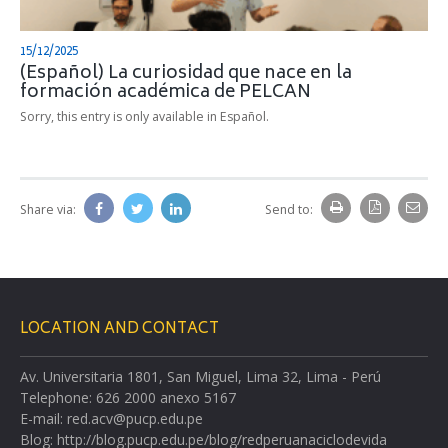
15/12/2025
(Español) La curiosidad que nace en la
formación académica de PELCAN
Sorry, this entry is only available in Español.
Share via:
Send to:
LOCATION AND CONTACT
Av. Universitaria 1801, San Miguel, Lima 32, Lima - Perú
Telephone: 626 2000 anexo 5167
E-mail: red.acv@pucp.edu.pe
Blog: http://blog.pucp.edu.pe/blog/redperuanaciclodevida