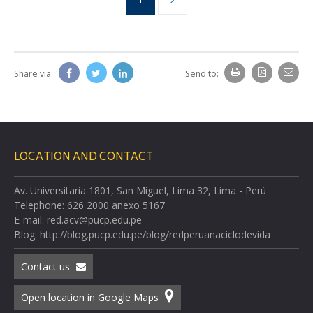
Share via:
Send to:
LOCATION AND CONTACT
Av. Universitaria 1801, San Miguel, Lima 32, Lima - Perú
Telephone: 626 2000 anexo 5167
E-mail: red.acv@pucp.edu.pe
Blog: http://blog.pucp.edu.pe/blog/redperuanaciclodevida
Contact us
Open location in Google Maps