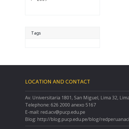
Tags
LOCATION AND CONTACT
Av. Universitaria 1801, San Miguel, Lima 32, Lim
Telephone: 626 2000 anexo 5167
E-mail: red.acv@pucp.edu.pe
Blog: http://blog.pucp.edu.pe/blog/redperuanac