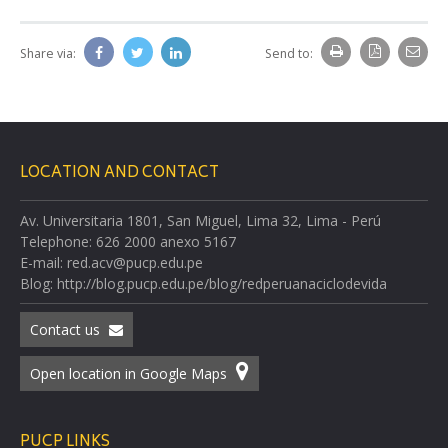
Share via:
Send to:
LOCATION AND CONTACT
Av. Universitaria 1801, San Miguel, Lima 32, Lima - Perú
Telephone: 626 2000 anexo 5167
E-mail: red.acv@pucp.edu.pe
Blog: http://blog.pucp.edu.pe/blog/redperuanaciclodevida
Contact us
Open location in Google Maps
PUCP LINKS