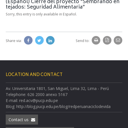
(Español) Cierre del proyecto “Sembrando en
tejados: Seguridad Alimentaria”
Sorry, this entry is only available in Español.
Share via:
Send to:
LOCATION AND CONTACT
Av. Universitaria 1801, San Miguel, Lima 32, Lima - Perú
Telephone: 626 2000 anexo 5167
E-mail: red.acv@pucp.edu.pe
Blog: http://blog.pucp.edu.pe/blog/redperuanaciclodevida
Contact us