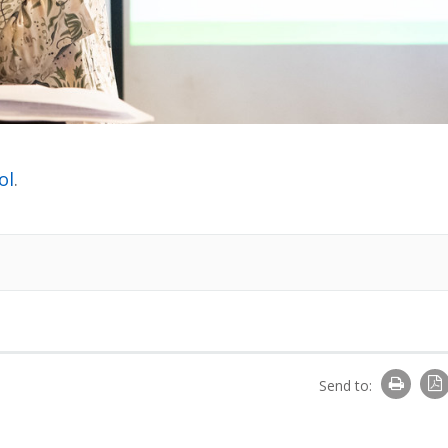
ol
.
Send to: