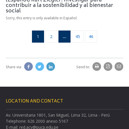
(Español) Kurt Ziegler: Investigar para
contribuir a la sostenibilidad y al bienestar
social
Sorry, this entry is only available in Español.
1
2
…
45
46
Share via:
Send to:
LOCATION AND CONTACT
Av. Universitaria 1801, San Miguel, Lima 32, Lima - Perú
Telephone: 626 2000 anexo 5167
E-mail: red.acv@pucp.edu.pe