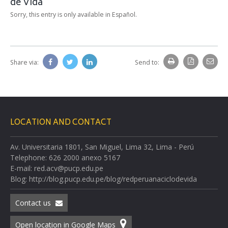
de Vida
Sorry, this entry is only available in Español.
Share via:
Send to:
LOCATION AND CONTACT
Av. Universitaria 1801, San Miguel, Lima 32, Lima - Perú
Telephone: 626 2000 anexo 5167
E-mail: red.acv@pucp.edu.pe
Blog: http://blog.pucp.edu.pe/blog/redperuanaciclodevida
Contact us
Open location in Google Maps