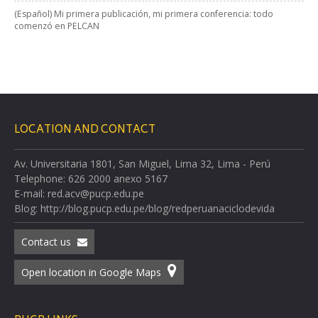
(Español) Mi primera publicación, mi primera conferencia: todo
comenzó en PELCAN
LOCATION AND CONTACT
Av. Universitaria 1801, San Miguel, Lima 32, Lima - Perú
Telephone: 626 2000 anexo 5167
E-mail: red.acv@pucp.edu.pe
Blog: http://blog.pucp.edu.pe/blog/redperuanaciclodevida
Contact us
Open location in Google Maps