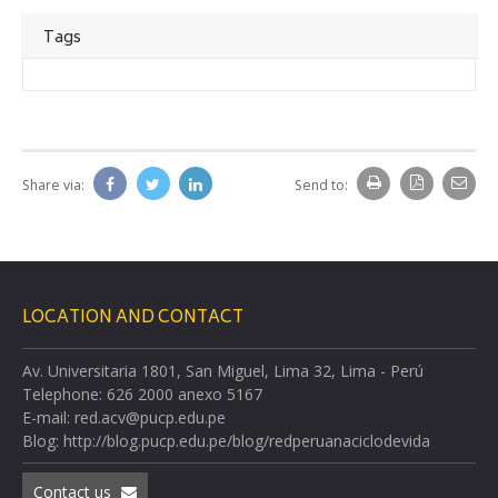
Tags
Share via:
Send to:
LOCATION AND CONTACT
Av. Universitaria 1801, San Miguel, Lima 32, Lima - Perú
Telephone: 626 2000 anexo 5167
E-mail: red.acv@pucp.edu.pe
Blog: http://blog.pucp.edu.pe/blog/redperuanaciclodevida
Contact us