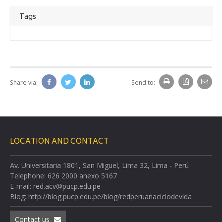
Tags
Share via:
Send to:
LOCATION AND CONTACT
Av. Universitaria 1801, San Miguel, Lima 32, Lima - Perú
Telephone: 626 2000 anexo 5167
E-mail: red.acv@pucp.edu.pe
Blog: http://blog.pucp.edu.pe/blog/redperuanaciclodevida
Contact us