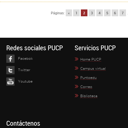
«
1
2
3
4
5
6
7
Páginas:
.
Redes sociales PUCP
Servicios PUCP
Facebok
Home PUCP
Campus virtual
Twitter
Puntoedu
Youtube
Correo
Biblioteca
Contáctenos