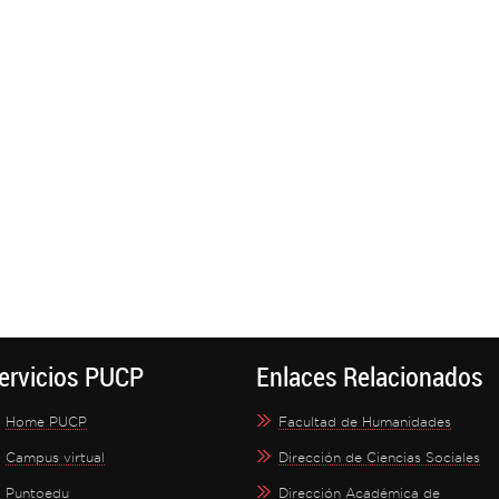
ervicios PUCP
Enlaces Relacionados
Home PUCP
Facultad de Humanidades
Campus virtual
Dirección de Ciencias Sociales
Puntoedu
Dirección Académica de