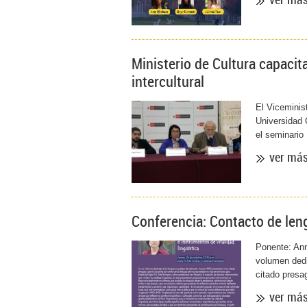
Ministerio de Cultura capacit
intercultural
El Viceminist
Universidad C
el seminario
ver má
Conferencia: Contacto de leng
Ponente: Ann
volumen dedi
citado presag
ver má