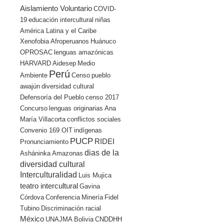
Aislamiento Voluntario
COVID-
19
educación intercultural
niñas
América Latina y el Caribe
Xenofobia
Afroperuanos
Huánuco
OPROSAC
lenguas amazónicas
HARVARD
Aidesep
Medio
Perú
Ambiente
Censo
pueblo
awajún
diversidad cultural
Defensoría del Pueblo
censo 2017
Concurso
lenguas originarias
Ana
María Villacorta
conflictos sociales
Convenio 169 OIT
indígenas
PUCP
RIDEI
Pronunciamiento
dias de la
Asháninka
Amazonas
diversidad cultural
Interculturalidad
Luis Mujica
teatro intercultural
Gavina
Córdova
Conferencia
Minería
Fidel
Tubino
Discriminación racial
México
UNAJMA
Bolivia
CNDDHH