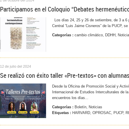
2 de octubre del 2024
Participamos en el Coloquio “Debates hermenéuti
Los días 24, 25 y 26 de setiembre, de 3 a 6 p.
Central “Luis Jaime Cisneros” de la PUCP, se l
Categorías :
cambio climático, DDHH, Notici
12 de julio del 2024
Se realizó con éxito taller «Pre-textos» con alumna
Desde la Oficina de Promoción Social y Activ
Internacional de Estudios Interculturales de l
encuentros los días...
Categorías :
Boletín, Noticias
Etiquetas :
HARVARD, OPROSAC, PUCP, RI