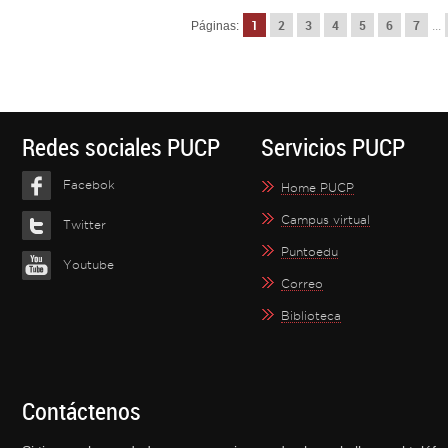
1
2
3
4
5
6
7
Páginas:
...
Redes sociales PUCP
Servicios PUCP
Facebok
Home PUCP
Campus virtual
Twitter
Puntoedu
Youtube
Correo
Biblioteca
Contáctenos