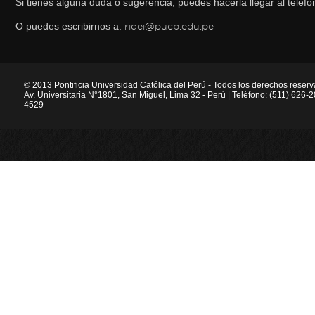
Si tienes alguna duda o sugerencia, puedes hacerla llegar al telé
O puedes escribirnos a:
ridei@pucp.edu.pe
© 2013 Pontificia Universidad Católica del Perú - Todos los derechos reser
Av. Universitaria N°1801, San Miguel, Lima 32 - Perú | Teléfono: (511) 626
4529