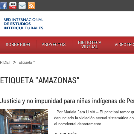
BIBLIOTECA
SOBRE RIDEI
PROYECTOS
VIDEOTE
VIRTUAL
RIDEI
Etiqueta ""
ETIQUETA "AMAZONAS"
Justicia y no impunidad para niñas indígenas de P
Por Mariela Jara LIMA – El principal temor q
denunciado la violación sexual sistemática co
el nororiental departamento...
ver más