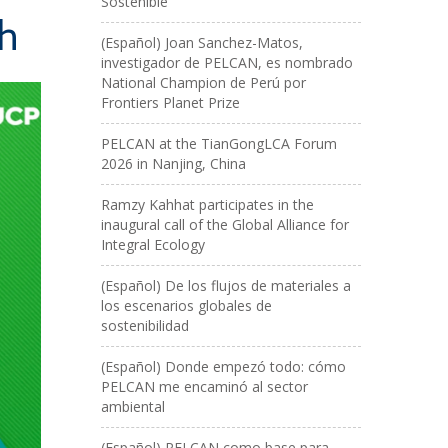
Sostenible
ch
(Español) Joan Sanchez-Matos,
investigador de PELCAN, es nombrado
National Champion de Perú por
Frontiers Planet Prize
PELCAN at the TianGongLCA Forum
2026 in Nanjing, China
Ramzy Kahhat participates in the
inaugural call of the Global Alliance for
Integral Ecology
(Español) De los flujos de materiales a
los escenarios globales de
sostenibilidad
(Español) Donde empezó todo: cómo
PELCAN me encaminó al sector
ambiental
(Español) PELCAN como base para