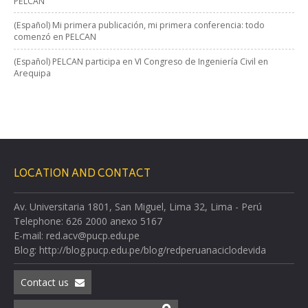
PELCAN
(Español) Mi primera publicación, mi primera conferencia: todo
comenzó en PELCAN
(Español) PELCAN participa en VI Congreso de Ingeniería Civil en
Arequipa
LOCATION AND CONTACT
Av. Universitaria 1801, San Miguel, Lima 32, Lima - Perú
Telephone: 626 2000 anexo 5167
E-mail: red.acv@pucp.edu.pe
Blog: http://blog.pucp.edu.pe/blog/redperuanaciclodevida
Contact us