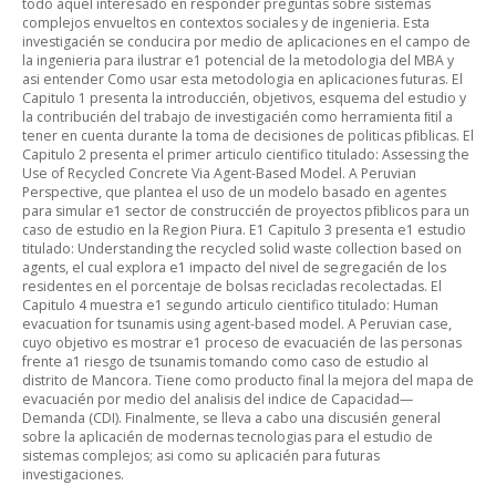
todo aquel interesado en responder preguntas sobre sistemas
complejos envueltos en contextos sociales y de ingenieria. Esta
investigacién se conducira por medio de aplicaciones en el campo de
la ingenieria para ilustrar e1 potencial de la metodologia del MBA y
asi entender Como usar esta metodologia en aplicaciones futuras. El
Capitulo 1 presenta la introduccién, objetivos, esquema del estudio y
la contribucién del trabajo de investigacién como herramienta ﬁtil a
tener en cuenta durante la toma de decisiones de politicas pﬁblicas. El
Capitulo 2 presenta el primer articulo cientifico titulado: Assessing the
Use of Recycled Concrete Via Agent-Based Model. A Peruvian
Perspective, que plantea el uso de un modelo basado en agentes
para simular e1 sector de construccién de proyectos pﬁblicos para un
caso de estudio en la Region Piura. E1 Capitulo 3 presenta e1 estudio
titulado: Understanding the recycled solid waste collection based on
agents, el cual explora e1 impacto del nivel de segregacién de los
residentes en el porcentaje de bolsas recicladas recolectadas. El
Capitulo 4 muestra e1 segundo articulo cientifico titulado: Human
evacuation for tsunamis using agent-based model. A Peruvian case,
cuyo objetivo es mostrar e1 proceso de evacuacién de las personas
frente a1 riesgo de tsunamis tomando como caso de estudio al
distrito de Mancora. Tiene como producto final la mejora del mapa de
evacuacién por medio del analisis del indice de Capacidad—
Demanda (CDI). Finalmente, se lleva a cabo una discusién general
sobre la aplicacién de modernas tecnologias para el estudio de
sistemas complejos; asi como su aplicacién para futuras
investigaciones.