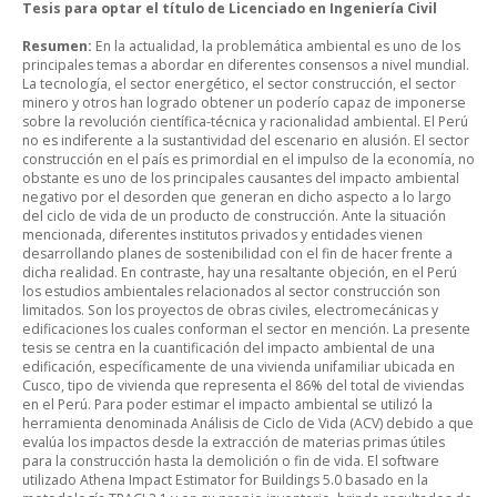
Tesis para optar el título de Licenciado en Ingeniería Civil
Resumen:
En la actualidad, la problemática ambiental es uno de los
principales temas a abordar en diferentes consensos a nivel mundial.
La tecnología, el sector energético, el sector construcción, el sector
minero y otros han logrado obtener un poderío capaz de imponerse
sobre la revolución científica-técnica y racionalidad ambiental. El Perú
no es indiferente a la sustantividad del escenario en alusión. El sector
construcción en el país es primordial en el impulso de la economía, no
obstante es uno de los principales causantes del impacto ambiental
negativo por el desorden que generan en dicho aspecto a lo largo
del ciclo de vida de un producto de construcción. Ante la situación
mencionada, diferentes institutos privados y entidades vienen
desarrollando planes de sostenibilidad con el fin de hacer frente a
dicha realidad. En contraste, hay una resaltante objeción, en el Perú
los estudios ambientales relacionados al sector construcción son
limitados. Son los proyectos de obras civiles, electromecánicas y
edificaciones los cuales conforman el sector en mención. La presente
tesis se centra en la cuantificación del impacto ambiental de una
edificación, específicamente de una vivienda unifamiliar ubicada en
Cusco, tipo de vivienda que representa el 86% del total de viviendas
en el Perú. Para poder estimar el impacto ambiental se utilizó la
herramienta denominada Análisis de Ciclo de Vida (ACV) debido a que
evalúa los impactos desde la extracción de materias primas útiles
para la construcción hasta la demolición o fin de vida. El software
utilizado Athena Impact Estimator for Buildings 5.0 basado en la