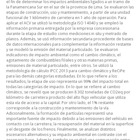
el fin de determinar los impactos ambientales ligados a un tramo de
la Panamericana Sur en el sur de la provincia de Lima. Se evaluaron las
etapas de construcción, uso y mantenimiento, a partir de una unidad
funcional de 1 kilómetro de carretera en 1 año de operación. Para
aplicar el ACV se utilizó la metodología ISO 14040 y se empleó la
información primaria entregada por la empresa concesionaria
durante la etapa de estudio como mediciones in situ y metrado de
planos. Además, se usó información secundaria procedente de bases
de datos internacionales para complementar la información restante
y se modeló la emisión del material particulado. Se evaluaron
indicadores de impacto ambiental como el cambio climático, el
agotamiento de combustibles fósiles y otras materias primas,
emisiones de material particulado, entre otros. Se utilizó la
metodología de cálculo IPCC 2013 para cambio climático y ReCiPe
para las demás categorías estudiadas. En lo que refiere a los
resultados, la etapa de uso representa un 99% del impacto total en
todas las categorías de impacto. En lo que se refiere al cambio
climático, se reveló que se producen 8 302 toneladas de CO2eq por
kilómetro de carretera producto del alto flujo vehicular que utiliza
esta vía de acceso a la capital. Por otro lado, el 1% restante
corresponde a la construcción y mantenimiento de la vía.
Adicionalmente, la formación de partículas representó una
importante fuente de impacto debido a las emisiones del vehículo en
contacto con la carretera, la resuspensión del material en la superficie
y el desgaste de los frenos. Finalmente, se analizan distintos
escenarios alternativos y su impacto ambiental en contraste con el
escenario base. Además, también se realizó una comparación entre