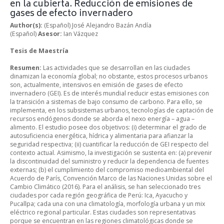
en la cubierta. Reducción de emisiones de
gases de efecto invernadero
Author(s):
(Español) José Alejandro Bazán Andía
(Español)
Asesor:
Ian Vázquez
Tesis de Maestría
Resumen:
Las actividades que se desarrollan en las ciudades
dinamizan la economía global; no obstante, estos procesos urbanos
son, actualmente, intensivos en emisión de gases de efecto
invernadero (GEI). Es de interés mundial reducir estas emisiones con
la transición a sistemas de bajo consumo de carbono. Para ello, se
implementa, en los subsistemas urbanos, tecnologías de captación de
recursos endógenos donde se aborda el nexo energía – agua –
alimento. El estudio posee dos objetivos: (i) determinar el grado de
autosuficiencia energética, hídrica y alimentaria para afianzar la
seguridad respectiva; (ii) cuantificar la reducción de GEI respecto del
contexto actual. Asimismo, la investigación se sustenta en: (a) prevenir
la discontinuidad del suministro y reducir la dependencia de fuentes
externas; (b) el cumplimiento del compromiso medioambiental del
Acuerdo de París, Convención Marco de las Naciones Unidas sobre el
Cambio Climático (2016). Para el análisis, se han seleccionado tres
ciudades por cada región geográfica de Perú: Ica, Ayacucho y
Pucallpa; cada una con una climatología, morfología urbana y un mix
eléctrico regional particular. Estas ciudades son representativas
porque se encuentran en las regiones climatológicas donde se