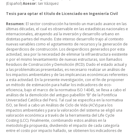
(Español)
Asesor:
Ian Vázquez
Tesis para optar el título de Licenciado en Ingeniería Civil
Resumen:
El sector construcción ha tenido un marcado avance en las
últimas décadas, el cual es observable en las estadísticas nacionales e
internacionales, atrayendo así la inversión y desarrollo urbano en
distintas partes del mundo. Este intenso desarrollo trajo al contexto
nuevas variables como el agotamiento de recursos y la generación de
desperdicios de construcción. Los desperdicios generados por esta
actividad, sea por la necesidad de eliminar la infraestructura existente
o por el mismo levantamiento de nuevas estructuras, son llamados
Residuos de Construcción y Demolición (RCD). Dado el estado actual y
a las problemáticas presentadas, es necesario realizar un análisis de
los impactos ambientales y de las implicancias económicas referentes
a esta actividad. En la presente investigación, con el fin de proponer
un método de estimación para hallar los indicadores de eco-
eficiencia, bajo el marco de la normativa ISO 14045, se lleva a cabo el
análisis de la demolición del antiguo pabellón “B” de la Pontificia
Universidad Católica del Perú. Tal cual se especifica en la normativa
ISO, se llevó a cabo un Análisis de Ciclo de Vida (ACV) para los
impactos ambientales y para la valoración del sistema se eligió una
valoración económica a través de la herramienta del Life Cycle
Costing (LCC). Finalmente, combinando estos análisis en la
metodología propuesta, dividiendo el impacto de cada categoría
entre el costo por impacto hallado, se obtienen los indicadores de