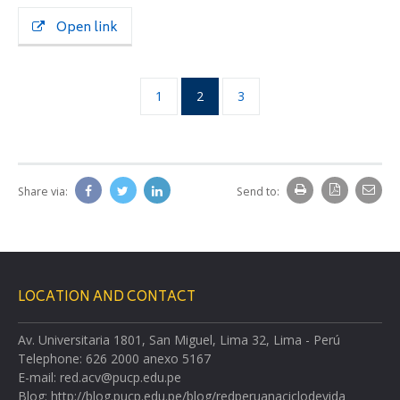
Open link
1
2
3
Share via:
Send to:
LOCATION AND CONTACT
Av. Universitaria 1801, San Miguel, Lima 32, Lima - Perú
Telephone: 626 2000 anexo 5167
E-mail: red.acv@pucp.edu.pe
Blog: http://blog.pucp.edu.pe/blog/redperuanaciclodevida