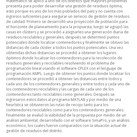
matemático se aplicó a uno de los distritos que mayores problemas
presenta para poder desarrollar una gestión de residuos óptima,
esto porque es uno de los más poblados del país y no cuenta con
ingresos suficientes para asegurar un servicio de gestión de residuos
de calidad. Primero se desarrolló una proyección de población para
el horizonte de planeamiento para la propuesta, luego se agrupó las
casas en clústers y se procedió a asignarles una generación diaria de
residuos reciclables y generales, después se determinó puntos
potenciales donde localizar contenedores y finalmente se obtuvo las
distancias de cada clúster a todos los puntos potenciales. Una vez
obtenidas dichas distancias se procedió a obtener los lugares
óptimos donde localizar los contenedores para la recolección de
residuos generales y reciclables resolviendo el problema de
programación lineal usando el software CPLEX con el lenguaje de
programación AMPL. Luego de obtener los puntos donde localizar los
contenedores se procedió a obtener las distancias entre todos y
cada uno de los contenedores generales y entre todos y cada uno de
los contenedores reciclables y las cargas de cada uno de los
contenedores tanto reciclables como generales. Después se
ingresaron estos datos al programa MATLAB y por medio de una
heurística se obtuvieron las rutas de recojo tanto para los
contenedores reciclables como para los contenedores generales.
Finalmente se evaluó la viabilidad de la propuesta por medio de un
análisis ambiental, desarrollado con el software SimaPro, y un análisis
económico, los cuales fueron comparados con la situación actual de
gestión de residuos del distrito.