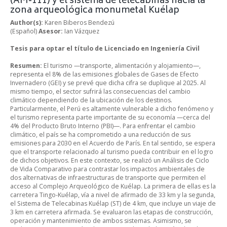
(AM-111) y el sistema de telecabinas hacia la
zona arqueológica monumetal Kuélap
Author(s):
Karen Biberos Bendezú
(Español)
Asesor:
Ian Vázquez
Tesis para optar el título de Licenciado en Ingeniería Civil
Resumen:
El turismo —transporte, alimentación y alojamiento—,
representa el 8% de las emisiones globales de Gases de Efecto
Invernadero (GEI) y se prevé que dicha cifra se duplique al 2025. Al
mismo tiempo, el sector sufrirá las consecuencias del cambio
climático dependiendo de la ubicación de los destinos.
Particularmente, el Perú es altamente vulnerable a dicho fenómeno y
el turismo representa parte importante de su economía —cerca del
4% del Producto Bruto Interno (PBI)—. Para enfrentar el cambio
climático, el país se ha comprometido a una reducción de sus
emisiones para 2030 en el Acuerdo de París. En tal sentido, se espera
que el transporte relacionado al turismo pueda contribuir en el logro
de dichos objetivos. En este contexto, se realizó un Análisis de Ciclo
de Vida Comparativo para contrastar los impactos ambientales de
dos alternativas de infraestructuras de transporte que permiten el
acceso al Complejo Arqueológico de Kuélap. La primera de ellas es la
carretera Tingo-Kuélap, vía a nivel de afirmado de 33 km y la segunda,
el Sistema de Telecabinas Kuélap (ST) de 4 km, que incluye un viaje de
3 km en carretera afirmada. Se evaluaron las etapas de construcción,
operación y mantenimiento de ambos sistemas. Asimismo, se