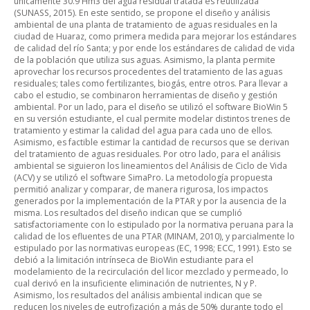
únicamente 30.9 Hm3 del agua residual tratada es reutilizada
(SUNASS, 2015). En este sentido, se propone el diseño y análisis
ambiental de una planta de tratamiento de aguas residuales en la
ciudad de Huaraz, como primera medida para mejorar los estándares
de calidad del río Santa; y por ende los estándares de calidad de vida
de la población que utiliza sus aguas. Asimismo, la planta permite
aprovechar los recursos procedentes del tratamiento de las aguas
residuales; tales como fertilizantes, biogás, entre otros. Para llevar a
cabo el estudio, se combinaron herramientas de diseño y gestión
ambiental. Por un lado, para el diseño se utilizó el software BioWin 5
en su versión estudiante, el cual permite modelar distintos trenes de
tratamiento y estimar la calidad del agua para cada uno de ellos.
Asimismo, es factible estimar la cantidad de recursos que se derivan
del tratamiento de aguas residuales. Por otro lado, para el análisis
ambiental se siguieron los lineamientos del Análisis de Ciclo de Vida
(ACV) y se utilizó el software SimaPro. La metodología propuesta
permitió analizar y comparar, de manera rigurosa, los impactos
generados por la implementación de la PTAR y por la ausencia de la
misma. Los resultados del diseño indican que se cumplió
satisfactoriamente con lo estipulado por la normativa peruana para la
calidad de los efluentes de una PTAR (MINAM, 2010), y parcialmente lo
estipulado por las normativas europeas (EC, 1998; ECC, 1991). Esto se
debió a la limitación intrínseca de BioWin estudiante para el
modelamiento de la recirculación del licor mezclado y permeado, lo
cual derivó en la insuficiente eliminación de nutrientes, N y P.
Asimismo, los resultados del análisis ambiental indican que se
reducen los niveles de eutrofización a más de 50% durante todo el