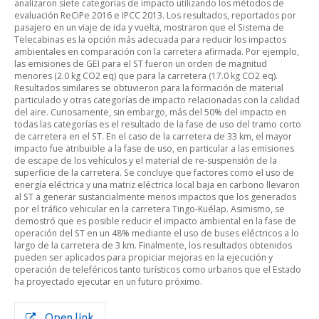
analizaron siete categorías de impacto utilizando los métodos de
evaluación ReCiPe 2016 e IPCC 2013. Los resultados, reportados por
pasajero en un viaje de ida y vuelta, mostraron que el Sistema de
Telecabinas es la opción más adecuada para reducir los impactos
ambientales en comparación con la carretera afirmada. Por ejemplo,
las emisiones de GEI para el ST fueron un orden de magnitud
menores (2.0 kg CO2 eq) que para la carretera (17.0 kg CO2 eq).
Resultados similares se obtuvieron para la formación de material
particulado y otras categorías de impacto relacionadas con la calidad
del aire. Curiosamente, sin embargo, más del 50% del impacto en
todas las categorías es el resultado de la fase de uso del tramo corto
de carretera en el ST. En el caso de la carretera de 33 km, el mayor
impacto fue atribuible a la fase de uso, en particular a las emisiones
de escape de los vehículos y el material de re-suspensión de la
superficie de la carretera. Se concluye que factores como el uso de
energía eléctrica y una matriz eléctrica local baja en carbono llevaron
al ST a generar sustancialmente menos impactos que los generados
por el tráfico vehicular en la carretera Tingo-Kuélap. Asimismo, se
demostró que es posible reducir el impacto ambiental en la fase de
operación del ST en un 48% mediante el uso de buses eléctricos a lo
largo de la carretera de 3 km. Finalmente, los resultados obtenidos
pueden ser aplicados para propiciar mejoras en la ejecución y
operación de teleféricos tanto turísticos como urbanos que el Estado
ha proyectado ejecutar en un futuro próximo.
Open link