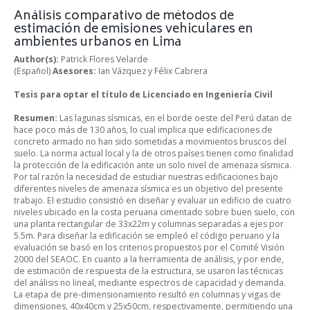
Análisis comparativo de métodos de
estimación de emisiones vehiculares en
ambientes urbanos en Lima
Author(s):
Patrick Flores Velarde
(Español)
Asesores:
Ian Vázquez y Félix Cabrera
Tesis para optar el título de Licenciado en Ingeniería Civil
Resumen:
Las lagunas sísmicas, en el borde oeste del Perú datan de
hace poco más de 130 años, lo cual implica que edificaciones de
concreto armado no han sido sometidas a movimientos bruscos del
suelo. La norma actual local y la de otros países tienen como finalidad
la protección de la edificación ante un solo nivel de amenaza sísmica.
Por tal razón la necesidad de estudiar nuestras edificaciones bajo
diferentes niveles de amenaza sísmica es un objetivo del presente
trabajo. El estudio consistió en diseñar y evaluar un edificio de cuatro
niveles ubicado en la costa peruana cimentado sobre buen suelo, con
una planta rectangular de 33x22m y columnas separadas a ejes por
5.5m. Para diseñar la edificación se empleó el código peruano y la
evaluación se basó en los criterios propuestos por el Comité Visión
2000 del SEAOC. En cuanto a la herramienta de análisis, y por ende,
de estimación de respuesta de la estructura, se usaron las técnicas
del análisis no lineal, mediante espectros de capacidad y demanda.
La etapa de pre-dimensionamiento resultó en columnas y vigas de
dimensiones, 40x40cm y 25x50cm, respectivamente, permitiendo una