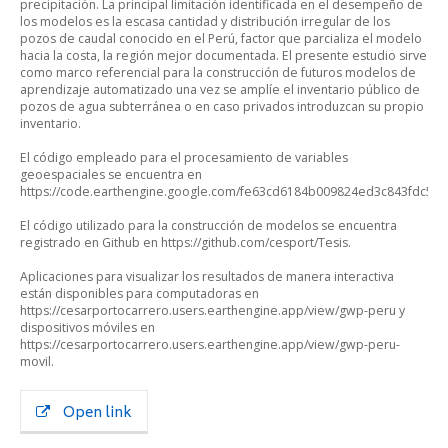
precipitación. La principal limitación identificada en el desempeño de
los modelos es la escasa cantidad y distribución irregular de los
pozos de caudal conocido en el Perú, factor que parcializa el modelo
hacia la costa, la región mejor documentada. El presente estudio sirve
como marco referencial para la construcción de futuros modelos de
aprendizaje automatizado una vez se amplíe el inventario público de
pozos de agua subterránea o en caso privados introduzcan su propio
inventario.
El código empleado para el procesamiento de variables
geoespaciales se encuentra en
https://code.earthengine.google.com/fe63cd6184b009824ed3c843fdc554
El código utilizado para la construcción de modelos se encuentra
registrado en Github en https://github.com/cesport/Tesis.
Aplicaciones para visualizar los resultados de manera interactiva
están disponibles para computadoras en
https://cesarportocarrero.users.earthengine.app/view/gwp-peru y
dispositivos móviles en
https://cesarportocarrero.users.earthengine.app/view/gwp-peru-
movil.
Open link