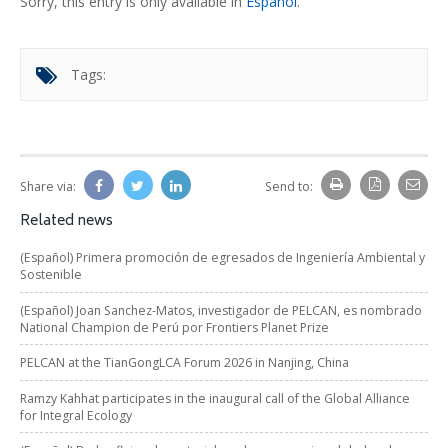
Sorry, this entry is only available in
Español
.
Tags:
Share via:
Send to:
Related news
(Español) Primera promoción de egresados de Ingeniería Ambiental y
Sostenible
(Español) Joan Sanchez-Matos, investigador de PELCAN, es nombrado
National Champion de Perú por Frontiers Planet Prize
PELCAN at the TianGongLCA Forum 2026 in Nanjing, China
Ramzy Kahhat participates in the inaugural call of the Global Alliance
for Integral Ecology