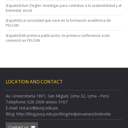
(Español) Kurt Ziegler: Investigar para contribuir a la sostenibilidad y al
bienestar social
(Español) La curiosidad que nace en la formación académica de
PELCAN
(Español) Mi primera publicación, mi primera conferencia: todo
comenzó en PELCAN
LOCATION AND CONTACT
Av. Universitaria 1801, San Miguel, Lima 32, Lima - Perú
Telephone: 626 2000 anexo 5167
E-mail: red.acv@pucp.edu.pe
Blog: http://blog.pucp.edu.pe/blog/redperuanaciclodevida
Contact us