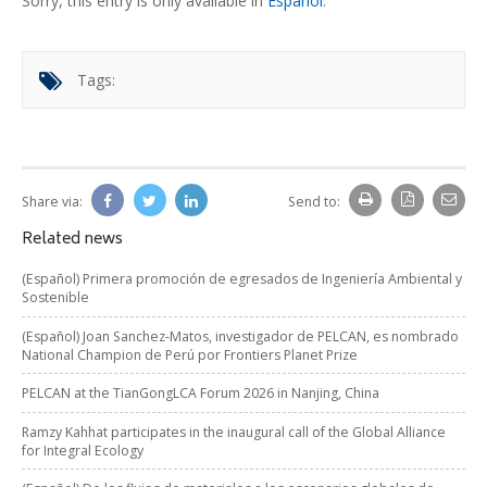
Sorry, this entry is only available in
Español
.
Tags:
Share via:
Send to:
Related news
(Español) Primera promoción de egresados de Ingeniería Ambiental y
Sostenible
(Español) Joan Sanchez-Matos, investigador de PELCAN, es nombrado
National Champion de Perú por Frontiers Planet Prize
PELCAN at the TianGongLCA Forum 2026 in Nanjing, China
Ramzy Kahhat participates in the inaugural call of the Global Alliance
for Integral Ecology