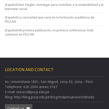
(Español) Kurt Ziegler: Investigar para contribuir a la sostenibilidad y al
bienestar social
(Español) La curiosidad que nace en la formación académica de
PELCAN
(Español) Mi primera publicación, mi primera conferencia: todo
comenzó en PELCAN
LOCATION AND CONTACT
Av. Universitaria 1801, San Miguel, Lima 32, Lima - Perú
Telephone: 626 2000 anexo 5167
E-mail: red.acv@pucp.edu.pe
Blog: http://blog.pucp.edu.pe/blog/redperuanaciclodevida
Contact us