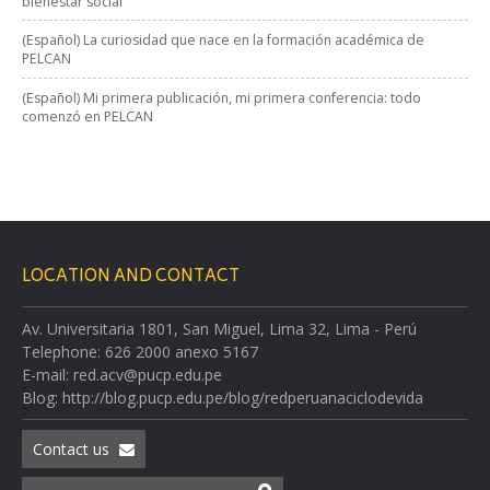
bienestar social
(Español) La curiosidad que nace en la formación académica de
PELCAN
(Español) Mi primera publicación, mi primera conferencia: todo
comenzó en PELCAN
LOCATION AND CONTACT
Av. Universitaria 1801, San Miguel, Lima 32, Lima - Perú
Telephone: 626 2000 anexo 5167
E-mail: red.acv@pucp.edu.pe
Blog: http://blog.pucp.edu.pe/blog/redperuanaciclodevida
Contact us