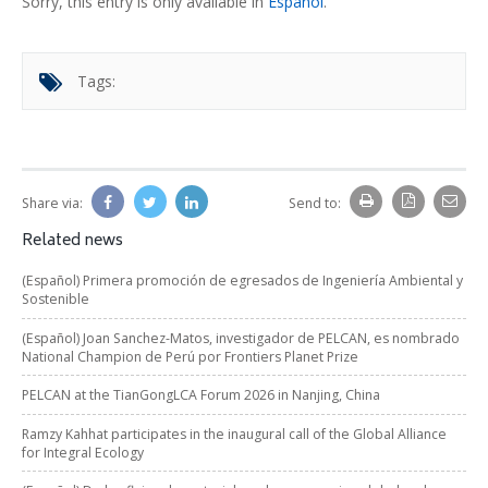
Sorry, this entry is only available in
Español
.
Tags:
Share via:
Send to:
Related news
(Español) Primera promoción de egresados de Ingeniería Ambiental y
Sostenible
(Español) Joan Sanchez-Matos, investigador de PELCAN, es nombrado
National Champion de Perú por Frontiers Planet Prize
PELCAN at the TianGongLCA Forum 2026 in Nanjing, China
Ramzy Kahhat participates in the inaugural call of the Global Alliance
for Integral Ecology