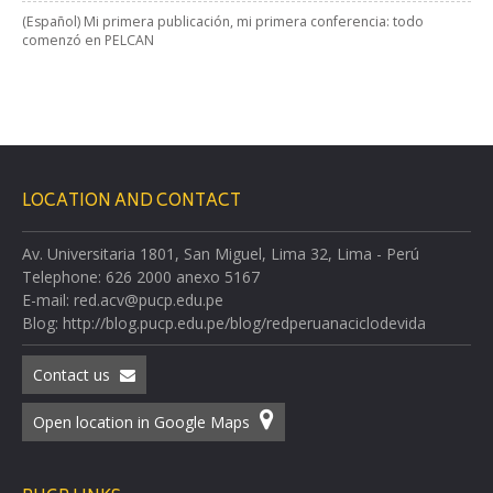
(Español) Mi primera publicación, mi primera conferencia: todo
comenzó en PELCAN
LOCATION AND CONTACT
Av. Universitaria 1801, San Miguel, Lima 32, Lima - Perú
Telephone: 626 2000 anexo 5167
E-mail: red.acv@pucp.edu.pe
Blog: http://blog.pucp.edu.pe/blog/redperuanaciclodevida
Contact us
Open location in Google Maps