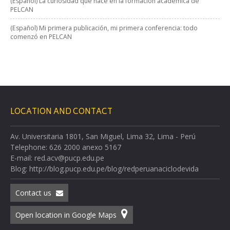
(Español) La curiosidad que nace en la formación académica de
PELCAN
(Español) Mi primera publicación, mi primera conferencia: todo
comenzó en PELCAN
LOCATION AND CONTACT
Av. Universitaria 1801, San Miguel, Lima 32, Lima - Perú
Telephone: 626 2000 anexo 5167
E-mail: red.acv@pucp.edu.pe
Blog: http://blog.pucp.edu.pe/blog/redperuanaciclodevida
Contact us
Open location in Google Maps