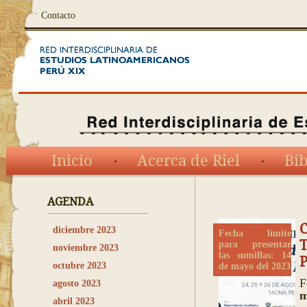
Contacto
Inicio
Acerca de Riel
Bib
AGENDA
C
diciembre 2023
Fecha límite
para presentar
noviembre 2023
las sumillas: 14
P
octubre 2023
de mayo del 2023
F
agosto 2023
m
abril 2023