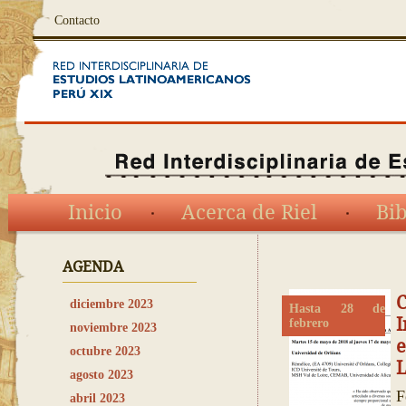
Contacto
Inicio
Acerca de Riel
Bib
AGENDA
diciembre 2023
Hasta 28 de
febrero
noviembre 2023
e
octubre 2023
L
agosto 2023
F
abril 2023