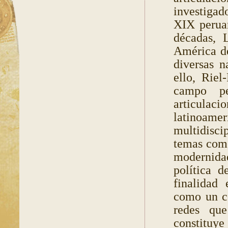
investigado
XIX peruan
décadas, 
América de
diversas n
ello, Riel
campo pe
articula
latinoame
multidiscip
temas como 
modernidad
política d
finalidad
como un co
redes que
constituye