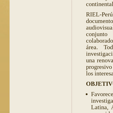
continental
RIEL-Perú
documentos
audiovisua
conjunto
colaborado
área. To
investigac
una renova
progresivo
los intere
OBJETIV
Favorec
investig
Latina, 