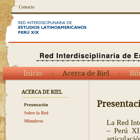
Contacto
Inicio
Acerca de Riel
Bib
ACERCA DE RIEL
Presentac
Presentación
Sobre la Red
La Red Int
Miembros
– Perú XI
articula