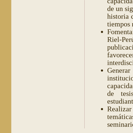
capacida
de un sig
historia
tiempos 
Fomenta
Riel-Per
publica
favorece
interdisc
Generar
instituc
capacida
de tes
estudian
Realizar
temática
seminari