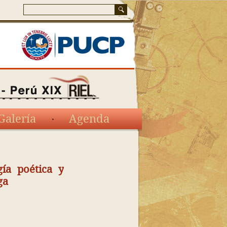
Galería
Agenda
gía poética y
ga