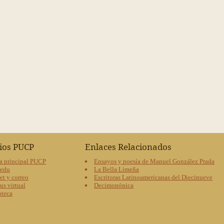
cios PUCP
Enlaces Relacionados
a principal PUCP
Ensayos y poesía de Manuel González Prada
oedu
La Bella Limeña
et y correo
Escritoras Latinoamericanas del Diecinueve
s virtual
Decimonónica
oteca