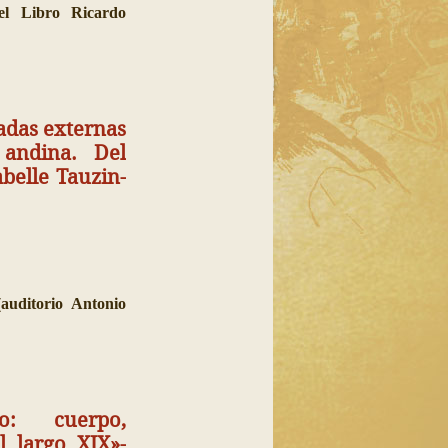
el Libro Ricardo
adas externas
andina. Del
abelle Tauzin-
auditorio Antonio
o: cuerpo,
l largo XIX»-