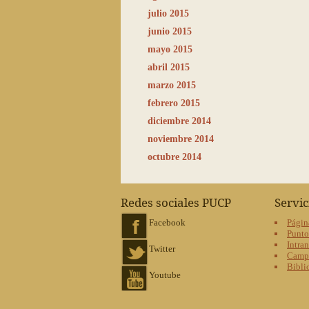
julio 2015
junio 2015
mayo 2015
abril 2015
marzo 2015
febrero 2015
diciembre 2014
noviembre 2014
octubre 2014
Redes sociales PUCP
Servi
Facebook
Págin
Punt
Intran
Twitter
Campu
Bibli
Youtube