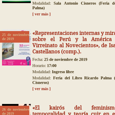
Modalidad:
Sala Antonio Cisneros (Feria d
Palma)
[ ver más ]
«Representaciones internas y mir
25 de noviembre
sobre el Perú y la América 
de 2019
Virreinato al Novecientos», de Is
Castellanos (comp.).
Fecha:
25 de noviembre de 2019
Horario:
17:00
Modalidad:
Ingreso libre
Modalidad:
Feria del Libro Ricardo Palma (
Cisneros)
[ ver más ]
«El kairós del feminism
26 de noviembre
temporalidad y teoría cuir en e
de 2019