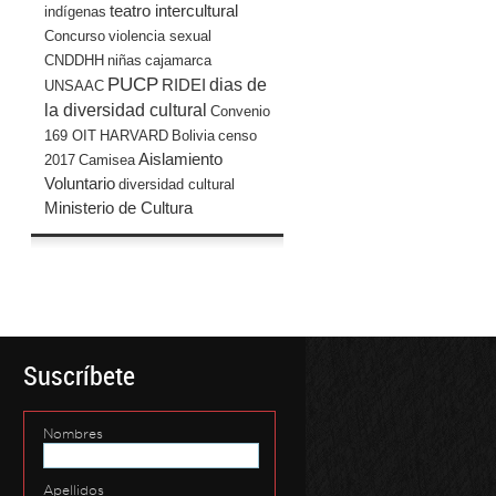
teatro intercultural
indígenas
Concurso
violencia sexual
CNDDHH
niñas
cajamarca
PUCP
dias de
RIDEI
UNSAAC
la diversidad cultural
Convenio
169 OIT
HARVARD
Bolivia
censo
Aislamiento
2017
Camisea
Voluntario
diversidad cultural
Ministerio de Cultura
Suscríbete
Nombres
Apellidos