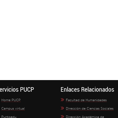
ervicios PUCP
Enlaces Relacionados
Home PUCP
Facultad de Humanidades
Campus virtual
Dirección de Ciencias Sociales
Puntoedu
Dirección Académica de