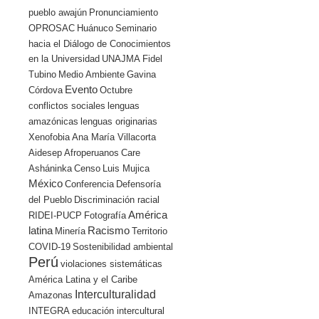
pueblo awajún
Pronunciamiento
OPROSAC
Huánuco
Seminario
hacia el Diálogo de Conocimientos
en la Universidad
UNAJMA
Fidel
Tubino
Medio Ambiente
Gavina
Evento
Córdova
Octubre
conflictos sociales
lenguas
amazónicas
lenguas originarias
Xenofobia
Ana María Villacorta
Aidesep
Afroperuanos
Care
Asháninka
Censo
Luis Mujica
México
Conferencia
Defensoría
del Pueblo
Discriminación racial
América
RIDEI-PUCP
Fotografía
latina
Racismo
Minería
Territorio
COVID-19
Sostenibilidad ambiental
Perú
violaciones sistemáticas
América Latina y el Caribe
Interculturalidad
Amazonas
INTEGRA
educación intercultural