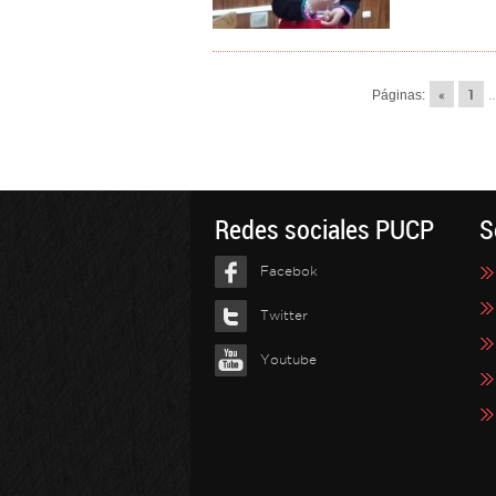
«
1
Páginas:
..
Redes sociales PUCP
S
Facebok
Twitter
Youtube