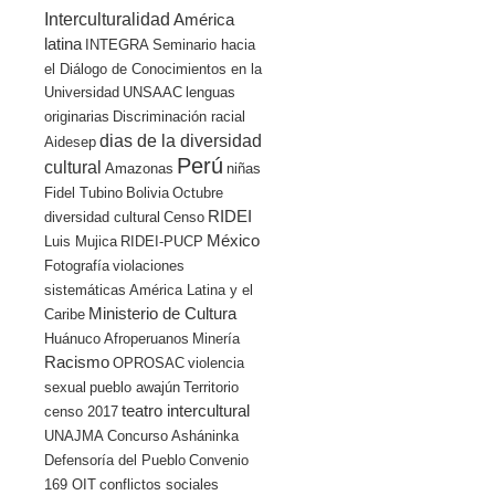
Interculturalidad
América
latina
INTEGRA
Seminario hacia
el Diálogo de Conocimientos en la
Universidad
UNSAAC
lenguas
originarias
Discriminación racial
dias de la diversidad
Aidesep
Perú
cultural
Amazonas
niñas
Fidel Tubino
Bolivia
Octubre
RIDEI
diversidad cultural
Censo
México
Luis Mujica
RIDEI-PUCP
Fotografía
violaciones
sistemáticas
América Latina y el
Ministerio de Cultura
Caribe
Huánuco
Afroperuanos
Minería
Racismo
OPROSAC
violencia
sexual
pueblo awajún
Territorio
teatro intercultural
censo 2017
UNAJMA
Concurso
Asháninka
Defensoría del Pueblo
Convenio
169 OIT
conflictos sociales