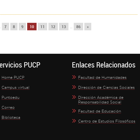
7
8
9
10
11
12
13
86
»
.
...
ervicios PUCP
Enlaces Relacionados
Home PUCP
Facultad de Humanidades
Campus virtual
Dirección de Ciencias Sociales
Puntoedu
Dirección Académica de
Responsabilidad Social
Correo
Facultad de Educación
Biblioteca
Centro de Estudios Filosóficos