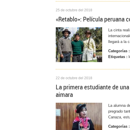
25 de octubre del 2018
«Retablo»: Película peruana 
La cinta rea
internaciona
llegará a la 
Categorías :
Etiquetas :
l
22 de octubre del 2018
La primera estudiante de una
aimara
La alumna de
pregrado tan
Canaza, estu
Categorías :