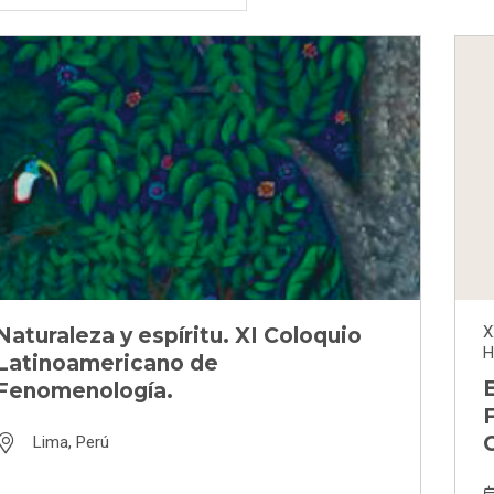
X
Naturaleza y espíritu. XI Coloquio
H
Latinoamericano de
E
Fenomenología.
F
Lima, Perú