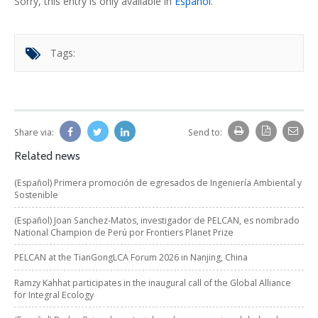
Sorry, this entry is only available in
Español
.
Tags:
Share via:
Send to:
Related news
(Español) Primera promoción de egresados de Ingeniería Ambiental y
Sostenible
(Español) Joan Sanchez-Matos, investigador de PELCAN, es nombrado
National Champion de Perú por Frontiers Planet Prize
PELCAN at the TianGongLCA Forum 2026 in Nanjing, China
Ramzy Kahhat participates in the inaugural call of the Global Alliance
for Integral Ecology