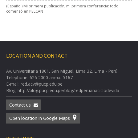
(Español) Mi primera publicación, mi primera conferencia: todo
comenzó en PELCAN
LOCATION AND CONTACT
Av. Universitaria 1801, San Miguel, Lima 32, Lima - Perú
Telephone: 626 2000 anexo 5167
E-mail: red.acv@pucp.edu.pe
Blog: http://blog.pucp.edu.pe/blog/redperuanaciclodevida
Contact us
Open location in Google Maps